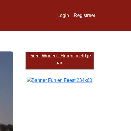
Login
Registreer
Direct Wonen - Huren, meld je
aan