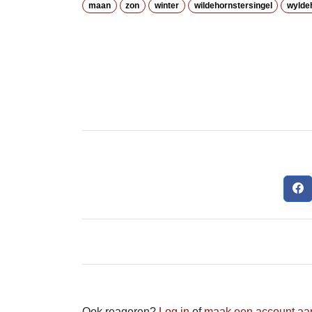
maan
zon
winter
wildehornstersingel
wylde
Ook reageren?
Log in
of
maak een account aa