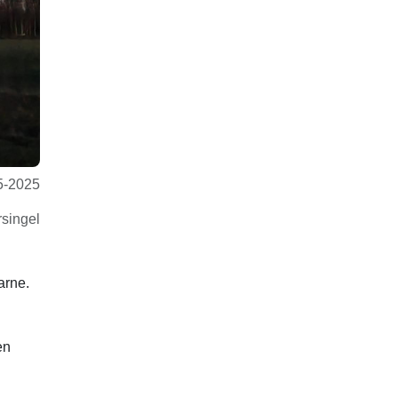
5-2025
rsingel
arne.
en